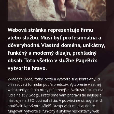
Webová stránka reprezentuje firmu
alebo službu. Musí byť profesionálna a
dôveryhodná. Vlastná doména, unikátny,
funkčný a moderný dizajn, prehľadný
obsah. Toto všetko v službe PageBrix
vytvoríte hravo.
Vkladajte videá, fotky, texty a vytvorte si aj kontaktný, či
prihlasovací formulár podľa predstáv. Vytvorenie vlastnej
webstránky nebolo nikdy príjemnejšie. Vašu stránku musia
ľudia nájsť v Googli. Preto sme vám pripravili tie najlepšie
nástroje na SEO optimalizáciu. A posvietime si, aby ste ich
používali! Na výzore záleží! Dizajn však musí aj dobre
fungovať. Vytvorte si funkčný a štýlový responzívny web