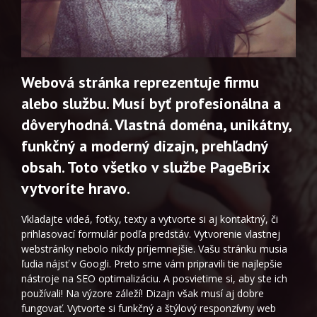
Webová stránka reprezentuje firmu
alebo službu. Musí byť profesionálna a
dôveryhodná. Vlastná doména, unikátny,
funkčný a moderný dizajn, prehľadný
obsah. Toto všetko v službe PageBrix
vytvoríte hravo.
Vkladajte videá, fotky, texty a vytvorte si aj kontaktný, či
prihlasovací formulár podľa predstáv. Vytvorenie vlastnej
webstránky nebolo nikdy príjemnejšie. Vašu stránku musia
ľudia nájsť v Googli. Preto sme vám pripravili tie najlepšie
nástroje na SEO optimalizáciu. A posvietime si, aby ste ich
používali! Na výzore záleží! Dizajn však musí aj dobre
fungovať. Vytvorte si funkčný a štýlový responzívny web